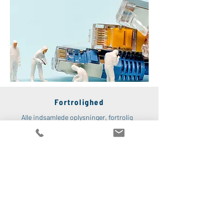
Fortrolighed
Alle indsamlede oplysninger, fortrolig
information samt bevismateriale
Bach
IT
kommer i besiddelse af er underlagt
vores egne strenge vilkår og betingelser
for tavshedspligt. Ligesom vi også
udfærdiger og indgår formel
hemmeligholdelsesaftale (NDA), når det
er påkrævet.
Kontakt
Du er altid velkommen til at