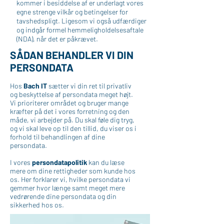
kommer i besiddelse af er underlagt vores
egne strenge vilkår og betingelser for
tavshedspligt. Ligesom vi også udfærdiger
og indgår formel hemmeligholdelsesaftale
(NDA), når det er påkrævet.
SÅDAN BEHANDLER VI DIN
PERSONDATA
Hos
Bach IT
sætter vi din ret til privatliv
og beskyttelse af persondata meget højt.
Vi prioriterer området og bruger mange
kræfter på det i vores forretning og den
måde, vi arbejder på. Du skal føle dig tryg,
og vi skal leve op til den tillid, du viser os i
forhold til behandlingen af dine
persondata.
I vores
persondatapolitik
kan du læse
mere om dine rettigheder som kunde hos
os. Her forklarer vi, hvilke persondata vi
gemmer hvor længe samt meget mere
vedrørende dine persondata og din
sikkerhed hos os.