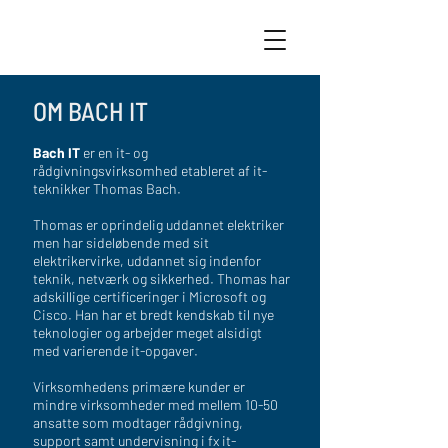
OM BACH IT
Bach IT
er en it- og
rådgivningsvirksomhed etableret af it-
teknikker Thomas Bach.
Thomas er oprindelig uddannet elektriker
men har sideløbende med sit
elektrikervirke, uddannet sig indenfor
teknik, netværk og sikkerhed. Thomas har
adskillige certificeringer i Microsoft og
Cisco. Han har et bredt kendskab til nye
teknologier og arbejder meget alsidigt
med varierende it-opgaver.
Virksomhedens primære kunder er
mindre virksomheder med mellem 10-50
ansatte som modtager rådgivning,
support samt undervisning i fx it-